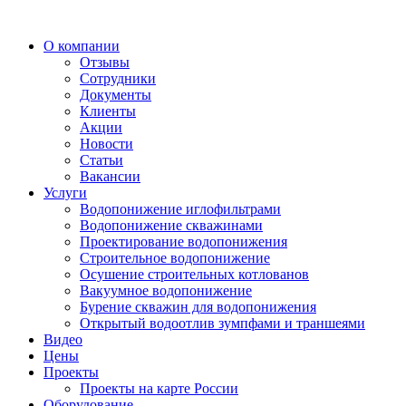
О компании
Отзывы
Сотрудники
Документы
Клиенты
Акции
Новости
Статьи
Вакансии
Услуги
Водопонижение иглофильтрами
Водопонижение скважинами
Проектирование водопонижения
Строительное водопонижение
Осушение строительных котлованов
Вакуумное водопонижение
Бурение скважин для водопонижения
Открытый водоотлив зумпфами и траншеями
Видео
Цены
Проекты
Проекты на карте России
Оборудование