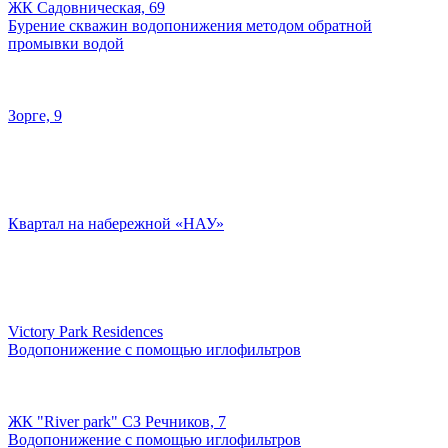
ЖК Садовническая, 69
Бурение скважин водопонижения методом обратной
промывки водой
Зорге, 9
Квартал на набережной «НАУ»
Victory Park Residences
Водопонижение с помощью иглофильтров
ЖК "River park" СЗ Речников, 7
Водопонижение с помощью иглофильтров