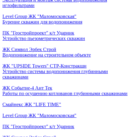
иглофильтрами
Level Group ЖК "Маломосковская"
Бурение скважин для водопонижения
ПК "Геостройпроект" к/т Ударник
Устройство пьезометрических скважин
ЖК Символ Эрбек Строй
Водопонижение на строительном объекте
ЖК "UPSIDE Towers" СТР-Констракшн
Устройство системы водопонижения глубинными
скважинами
ЖК Событие-4 Ант Тек
Работы по осушению котлованов глубинными скважинами
Смайнекс ЖК "LIFE TIME"
Level Group ЖК "Маломосковская"
ПК "Геостройпроект" к/т Ударник