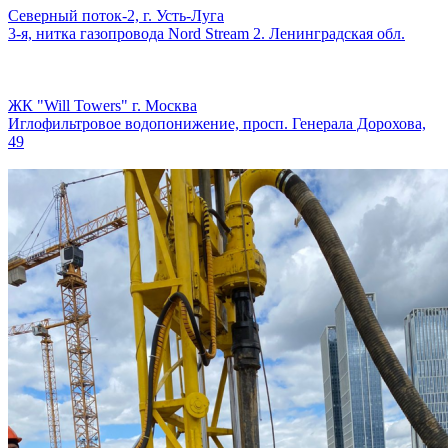
Северный поток-2, г. Усть-Луга
3-я, нитка газопровода Nord Stream 2. Ленинградская обл.
ЖК "Will Towers" г. Москва
Иглофильтровое водопонижение, просп. Генерала Дорохова,
49