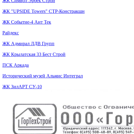
ЖК Символ Эрбек Строй
ЖК "UPSIDE Towers" СТР-Констракшн
ЖК Событие-4 Ант Тек
Райдекс
ЖК Адмирал ЛДВ Групп
ЖК Крылатская 33 Бест Строй
ПСК Аркада
Исторический музей Альмис Интеграл
ЖК ЗилАРТ СУ-10