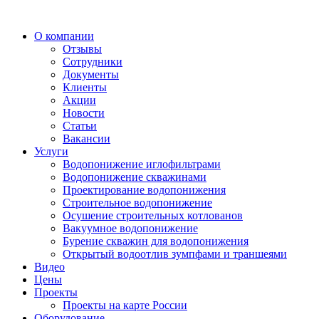
О компании
Отзывы
Сотрудники
Документы
Клиенты
Акции
Новости
Статьи
Вакансии
Услуги
Водопонижение иглофильтрами
Водопонижение скважинами
Проектирование водопонижения
Строительное водопонижение
Осушение строительных котлованов
Вакуумное водопонижение
Бурение скважин для водопонижения
Открытый водоотлив зумпфами и траншеями
Видео
Цены
Проекты
Проекты на карте России
Оборудование