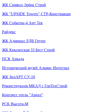
ЖК Символ Эрбек Строй
ЖК "UPSIDE Towers" СТР-Констракшн
ЖК Событие-4 Ант Тек
Райдекс
ЖК Адмирал ЛДВ Групп
ЖК Крылатская 33 Бест Строй
ПСК Аркада
Исторический музей Альмис Интеграл
ЖК ЗилАРТ СУ-10
Реконструкция МКАД с ГорТехСтрой
Конгресс отель "Ареал"
РСК Высота-М