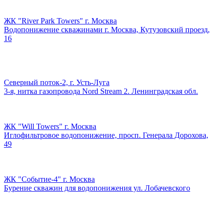
ЖК "River Park Towers" г. Москва
Водопонижение скважинами г. Москва, Кутузовский проезд,
16
Северный поток-2, г. Усть-Луга
3-я, нитка газопровода Nord Stream 2. Ленинградская обл.
ЖК "Will Towers" г. Москва
Иглофильтровое водопонижение, просп. Генерала Дорохова,
49
ЖК "Событие-4" г. Москва
Бурение скважин для водопонижения ул. Лобачевского