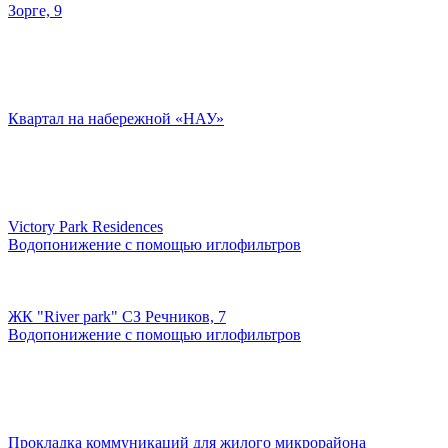
Зорге, 9
Квартал на набережной «НАУ»
Victory Park Residences
Водопонижение с помощью иглофильтров
ЖК "River park" СЗ Речников, 7
Водопонижение с помощью иглофильтров
Прокладка коммуникаций для жилого микрорайона