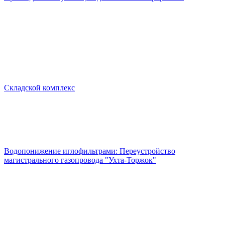
Складской комплекс
Водопонижение иглофильтрами: Переустройство
магистрального газопровода "Ухта-Торжок"