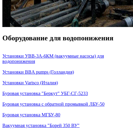
Оборудование для водопонижения
Установки УВВ-3А-6КМ (вакуумные насосы) для
водопонижения
Установки BBA pumps (Голландия)
Установки Varisco (Италия)
Буровая установка "Беркут" УБГ-СГ-5233
Буровая установка с обратной промывкой ЛБУ-50
Буровая установка МГБУ-80
Вакуумная установка "Борей 350 ВУ"