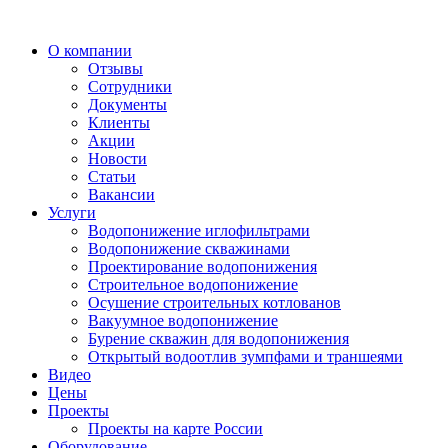
О компании
Отзывы
Сотрудники
Документы
Клиенты
Акции
Новости
Статьи
Вакансии
Услуги
Водопонижение иглофильтрами
Водопонижение скважинами
Проектирование водопонижения
Строительное водопонижение
Осушение строительных котлованов
Вакуумное водопонижение
Бурение скважин для водопонижения
Открытый водоотлив зумпфами и траншеями
Видео
Цены
Проекты
Проекты на карте России
Оборудование