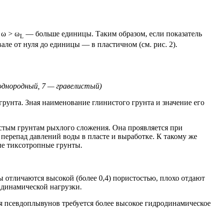
 ω > ω
— больше единицы. Таким образом, если показатель
L
але от нуля до единицы — в пластичном (см. рис. 2).
 однородный, 7 — гравелистый)
рунта. Зная наименование глинистого грунта и значение его
истым
грунтам рыхлого сложения. Она проявляется при
перепад давлений воды в пласте и выработке. К такому же
ые
тиксотропные грунты.
 отличаются высокой (более 0,4) пористостью, плохо отдают
 динамической нагрузки.
я псевдоплывунов требуется более высокое гидродинамическое