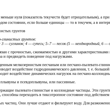
меньше нуля (показатель текучести будет отрицательным), а при
дом состоянии, если больше единицы — то в текучем, а в интерв
о-глинистых
грунтов:
; 3 — суглинок; 4 — супесь; 5–7 — песок (5 — неоднородный, 6 —
язан с прочностью, сжимаемостью и другими характеристиками г
ва и предвидеть поведение под нагрузками.
ыщенным мелкозернистым песчаным или
песчано-пылевато-глин
иводит воздействие гидродинамического давления,
т. е.
большой 
водит воздействие динамических нагрузок на
песчано-коллоидн
 плывуны и псевдоплывуны, или пассивные.
держащие
пылевато-глинистые
и коллоидные частицы. Эти грунты
 способны переходить в тиксотропное состояние под действием
ых частиц. Они лучше отдают и фильтруют воду. Для разжижени