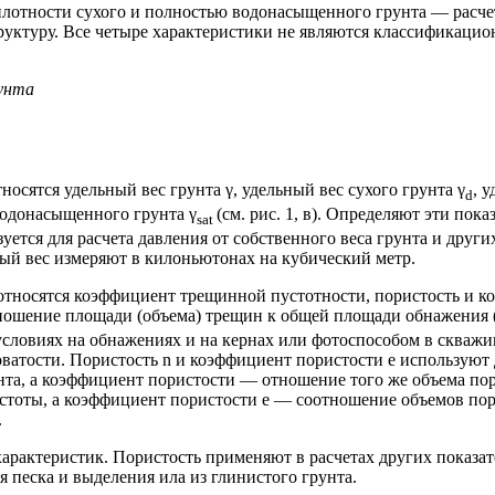
плотности сухого и полностью водонасыщенного грунта — расчето
уктуру. Все четыре характеристики не являются классификацион
рунта
осятся удельный вес грунта γ, удельный вес сухого грунта γ
, 
d
водонасыщенного грунта γ
(см. рис. 1, в). Определяют эти по
sat
уется для расчета давления от собственного веса грунта и други
ьный вес измеряют в килоньютонах на кубический метр.
 относятся коэффициент трещинной пустотности, пористость и 
ношение площади (объема) трещин к общей площади обнажения (о
словиях на обнажениях и на кернах или фотоспособом в скважи
оватости. Пористость n и коэффициент пористости e используют
та, а коэффициент пористости — отношение того же объема пор 
устоты, а коэффициент пористости e — соотношение объемов пор
.
характеристик. Пористость применяют в расчетах других показа
песка и выделения ила из глинистого грунта.