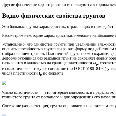
Другие физические характеристики используются в горном деле
Водно-физические
свойства грунтов
Это большая группа характеристик, отражающих взаимодейств
Рассмотрим некоторые характеристики, имеющие наибольшее з
Установлено, что глинистые грунты при увеличении влажности 
оценить способностью грунта сохранять форму под действием 
с образованием трещин. Пластичный грунт также сохраняет форм
деформирующийся без разрывов грунт не сохраняет форму обр
называются влажностью на границе пластичности ω
, соответ
p
из пластичного в текучее состояние (по
ГОСТ 5180–84
«Грунты.
числа пластичности I
по формуле
p
Число пластичности — это интервал влажности, в пределах ко
глинистого грунта от песчаного и для определения его названия 
Состояние (консистенция) грунта оценивается показателем теку