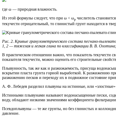
где ω — природная влажность.
Из этой формулы следует, что при ω < ω
числитель становится 
p
текучести отрицательный, то глинистый грунт находится в твер
Рис. 2. Кривые гранулометрического состава
песчано-пылеват
1, 2 — тяжелая и легкая глина по классификации
В. В. Охотина
В практическом отношении важно, что показатель текучести св
показателя текучести, можно оценить его строительные свойст
Плывунность, так же как и разжижаемость, присуща водонас
вскрытии пласта грунта горной выработкой. К разжижению пр
разжижению песков и переходу их в подвижное состояние при
А. Ф. Лебедев
разделил плывуны на истинные, или «злостные»
Истинными плывунами называют водонасыщенные пески, со
воду, обладают низкими значениями коэффициента фильтрации,
Псевдоплывуны — те же грунты, но без глинистых и коллоидн
давление.