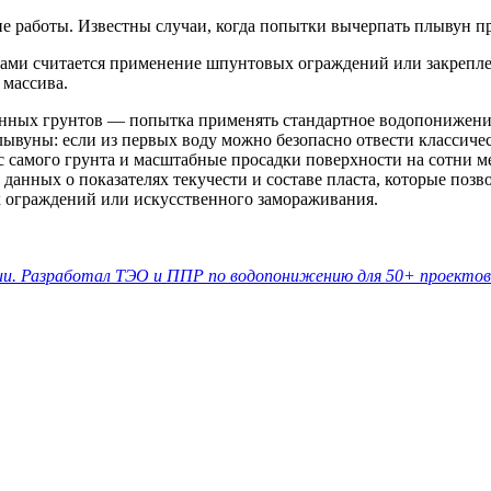
 работы. Известны случаи, когда попытки вычерпать плывун пр
ми считается применение шпунтовых ограждений или закрепле
 массива.
нных грунтов — попытка применять стандартное водопонижение 
ывуны: если из первых воду можно безопасно отвести классиче
самого грунта и масштабные просадки поверхности на сотни мет
данных о показателях текучести и составе пласта, которые позв
х ограждений или искусственного замораживания.
ии. Разработал ТЭО и ППР по водопонижению для 50+ проектов