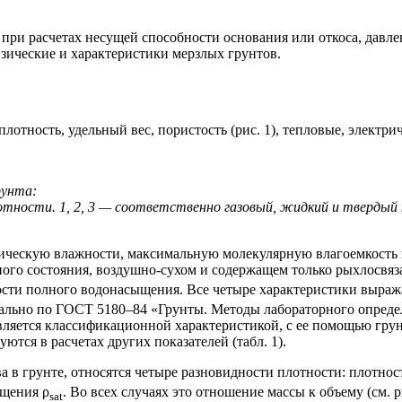
 при расчетах несущей способности основания или откоса, дав
зические
и характеристики мерзлых грунтов.
отность, удельный вес, пористость (рис. 1), тепловые, электри
рунта:
отности. 1, 2, 3 — соответственно газовый, жидкий и твердый
ческую влажности, максимальную молекулярную влагоемкость и с
ного состояния,
воздушно-сухом
и содержащем только рыхлосвяза
ти полного водонасыщения. Все четыре характеристики выража
тально по
ГОСТ 5180–84
«Грунты. Методы лабораторного опреде
является классификационной характеристикой, с ее помощью грун
ются в расчетах других показателей (табл. 1).
 грунте, относятся четыре разновидности плотности: плотность
ыщения ρ
. Во всех случаях это отношение массы к объему (см. р
sat