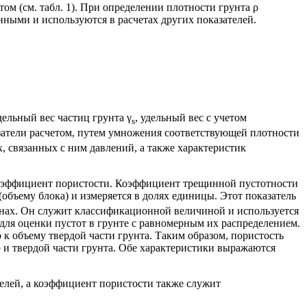
м (см. табл. 1). При определении плотности грунта ρ
ными и используются в расчетах других показателей.
удельный вес частиц грунта γ
, удельный вес с учетом
s
казатели расчетом, путем умножения соответствующей плотности
х, связанных с ним давлений, а также характеристик
коэффициент пористости. Коэффициент трещинной пустотности
бъему блока) и измеряется в долях единицы. Этот показатель
нах. Он служит классификационной величиной и используется
 для оценки пустот в грунте с равномерным их распределением.
к объему твердой части грунта. Таким образом, пористость
 и твердой части грунта. Обе характеристики выражаются
телей, а коэффициент пористости также служит