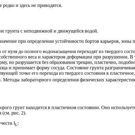
 редко и здесь не приводятся.
ие грунта с неподвижной и движущейся водой.
начение при определении устойчивости бортов карьеров, зоны 
от нуля до полного водонасыщения переходят из твердого состо
собственного веса и характером деформации при разрушении. В 
у, но разрушается без образования трещин, пластично, подобно 
азца и принимает форму сосуда. Cостояние грунта разграничив
ствующей точке его перехода из твердого состояния в пластичное
 Методы лабораторного определения физических характеристик
торого грунт находится в пластичном состоянии. Оно использует
(см. рис. 2).
чести I
:
L