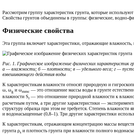
Рассмотрим группу характеристик грунта, которые используют
Свойства грунтов объединены в группы: физические,
водно-фи
Физические свойства
Эта группа включает характеристики, отражающие влажность, пл
Рис. 1. Графическое изображение физических характеристик г
а — влажности; б — плотности; в — удельного веса; г — пуст
взвешивающего действия воды
К характеристикам влажности относят природную и гигроскопи
ω, ω
и ω
— это отношение массы воды в грунте естествен
g
mmc
влажности S
— это отношение природной влажности к влажнос
r
расчетным путем, а три другие характеристики — эксперимен
структуру образца при этом не требуется. Степень влажности 
и водонасыщенные (0,8–1). Три другие характеристики использу
К характеристикам, отражающим концентрацию массы вещества в
грунта ρ
и плотность грунта при влажности полного водонас
s