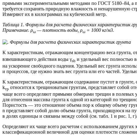
прямыми экспериментальными методами по
ГОСТ 5180–84,
а 
требуется сохранять природную влажность и ненарушенную стр
Измеряют их в килограммах на кубический метр.
Таблица 1. Формулы для расчета физических характеристик г
Примечание. ρ
— плотность воды, ρ
= 1000 кг/м3.
ω
ω
К характеристикам, отражающим концентрацию веса грунта, отн
взвешивающего действия воды γ
и удельный вес полностью 
sb
на ускорение свободного падения. Удельный вес грунта использ
и процессов, где нужно знать вес грунта или его частей. Удел
К характеристикам, отражающим содержание пустот в грунте,
k
относится к трещиноватым грунтам, представляет собой от
тр
чаще всего определяют прямыми обмерами трещин в полевых у
для отнесения массива грунта к одной из категорий по трещин
Пористость — это отношение объема пор к общему объему грун
n представляет собой долю объема грунта, приходящуюся на п
в долях единицы и связаны между собой (см. табл. 1 и рис. 1, г)
Определяют их чаще всего расчетом с использованием других 
классификационной величиной для оценки плотности сложения 