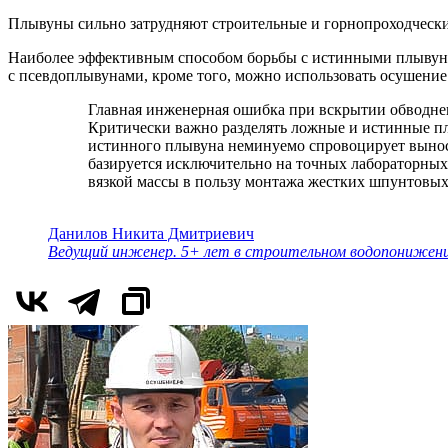
Плывуны сильно затрудняют строительные и горнопроходческие
Наиболее эффективным способом борьбы с истинными плывуна
с псевдоплывунами, кроме того, можно использовать осушение
Главная инженерная ошибка при вскрытии обводне
Критически важно разделять ложные и истинные пл
истинного плывуна неминуемо спровоцирует вынос 
базируется исключительно на точных лабораторных 
вязкой массы в пользу монтажа жестких шпунтовы
Данилов Никита Дмитриевич
Ведущий инженер. 5+ лет в строительном водопонижен