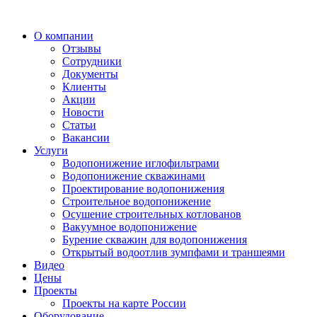
О компании
Отзывы
Сотрудники
Документы
Клиенты
Акции
Новости
Статьи
Вакансии
Услуги
Водопонижение иглофильтрами
Водопонижение скважинами
Проектирование водопонижения
Строительное водопонижение
Осушение строительных котлованов
Вакуумное водопонижение
Бурение скважин для водопонижения
Открытый водоотлив зумпфами и траншеями
Видео
Цены
Проекты
Проекты на карте России
Оборудование