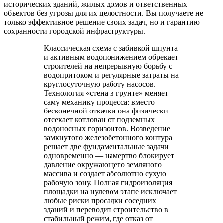
исторических зданий, жилых домов и ответственных
объектов без угрозы для их целостности. Вы получаете не
только эффективное решение своих задач, но и гарантию
сохранности городской инфраструктуры.
Классическая схема с забивкой шпунта
и активным водопонижением обрекает
строителей на непрерывную борьбу с
водопритоком и регулярные затраты на
круглосуточную работу насосов.
Технология «стена в грунте» меняет
саму механику процесса: вместо
бесконечной откачки она физически
отсекает котлован от подземных
водоносных горизонтов. Возведение
замкнутого железобетонного контура
решает две фундаментальные задачи
одновременно — намертво блокирует
давление окружающего земляного
массива и создает абсолютно сухую
рабочую зону. Полная гидроизоляция
площадки на нулевом этапе исключает
любые риски просадки соседних
зданий и переводит строительство в
стабильный режим, где отказ от