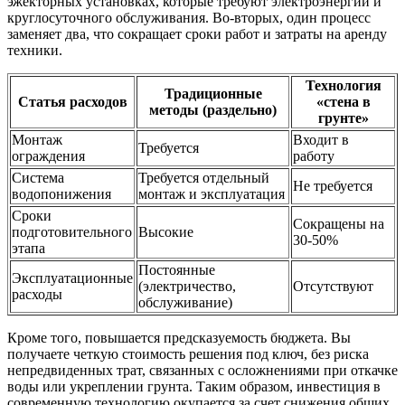
эжекторных установках, которые требуют электроэнергии и
круглосуточного обслуживания. Во-вторых, один процесс
заменяет два, что сокращает сроки работ и затраты на аренду
техники.
Технология
Традиционные
Статья расходов
«стена в
методы (раздельно)
грунте»
Монтаж
Входит в
Требуется
ограждения
работу
Система
Требуется отдельный
Не требуется
водопонижения
монтаж и эксплуатация
Сроки
Сокращены на
подготовительного
Высокие
30-50%
этапа
Постоянные
Эксплуатационные
(электричество,
Отсутствуют
расходы
обслуживание)
Кроме того, повышается предсказуемость бюджета. Вы
получаете четкую стоимость решения под ключ, без риска
непредвиденных трат, связанных с осложнениями при откачке
воды или укреплении грунта. Таким образом, инвестиция в
современную технологию окупается за счет снижения общих