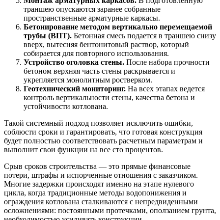
Монтаж арматурных каркасов.
В подготовленную
траншею опускаются заранее собранные
пространственные арматурные каркасы.
Бетонирование методом вертикально перемещаемой
трубы (ВПТ).
Бетонная смесь подается в траншею снизу
вверх, вытесняя бентонитовый раствор, который
собирается для повторного использования.
Устройство оголовка стены.
После набора прочности
бетоном верхняя часть стены раскрывается и
укрепляется монолитным ростверком.
Геотехнический мониторинг.
На всех этапах ведется
контроль вертикальности стены, качества бетона и
устойчивости котлована.
Такой системный подход позволяет исключить ошибки,
соблюсти сроки и гарантировать, что готовая конструкция
будет полностью соответствовать расчетным параметрам и
выполнит свои функции на все сто процентов.
Срыв сроков строительства — это прямые финансовые
потери, штрафы и испорченные отношения с заказчиком.
Многие задержки происходят именно на этапе нулевого
цикла, когда традиционные методы водопонижения и
ограждения котлована сталкиваются с непредвиденными
осложнениями: постоянными протечками, оползанием грунта,
необходимостью усиливать конструкции.