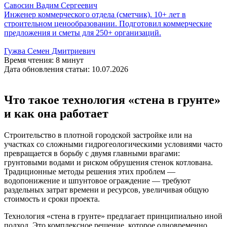
Савосин Вадим Сергеевич
Инженер коммерческого отдела (сметчик). 10+ лет в
строительном ценообразовании. Подготовил коммерческие
предложения и сметы для 250+ организаций.
Гужва Семен Дмитриевич
Время чтения: 8 минут
Дата обновления статьи: 10.07.2026
Что такое технология «стена в грунте»
и как она работает
Строительство в плотной городской застройке или на
участках со сложными гидрогеологическими условиями часто
превращается в борьбу с двумя главными врагами:
грунтовыми водами и риском обрушения стенок котлована.
Традиционные методы решения этих проблем —
водопонижение и шпунтовое ограждение — требуют
раздельных затрат времени и ресурсов, увеличивая общую
стоимость и сроки проекта.
Технология «стена в грунте» предлагает принципиально иной
подход. Это комплексное решение, которое одновременно