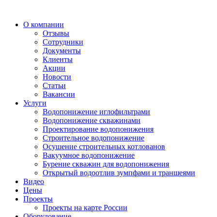
О компании
Отзывы
Сотрудники
Документы
Клиенты
Акции
Новости
Статьи
Вакансии
Услуги
Водопонижение иглофильтрами
Водопонижение скважинами
Проектирование водопонижения
Строительное водопонижение
Осушение строительных котлованов
Вакуумное водопонижение
Бурение скважин для водопонижения
Открытый водоотлив зумпфами и траншеями
Видео
Цены
Проекты
Проекты на карте России
Оборудование