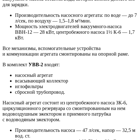
для зарядки.
Производительность насосного агрегата: по воде — до 7
л/сек, по воздуху — 1,5–1,8 м³/мин.
Мощность электродвигателей вакуумного-насоса
ВВН-12 — 28 кВт, центробежного насоса 1½ К-6 — 1,7
кВт.
Все механизмы, вспомогательные устройства
и коммуникации агрегата смонтированы на опорной раме.
В комплект
УВВ-2
входят:
насосный агрегат
всасывающий коллектор
иглофильтры
сбросной трубопровод.
Насосный агрегат состоит из центробежного насоса
ЗК-6
,
циркуляционного резервуара со смонтированным на нем
водовоздушным эжектором и приемного патрубка
с водоводяным эжектором.
Производительность насоса — 47 л/сек, напор — 32,5 м
вод. ст.