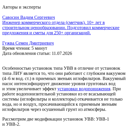
Авторы и эксперты
Савосин Вадим Сергеевич
Инженер коммерческого отдела (сметчик). 10+ лет в
строительном ценообразовании. Подготовил коммерческие
предложения и сметы для 250+ организаций.
Гужва Семен Дмитриевич
Время чтения: 5 минут
Дата обновления статьи: 11.07.2026
Особенностью установок типа УВВ в отличие от установок
типа ЛИУ является то, что они работают с глубоким вакуумом
(4–6 м вод. ст.) в приемных звеньях иглофильтров. Вакуумный
насос интенсифицирует движение уровня грунтовых вод
и этим увеличивает эффект
установки водопонижения
. При
работе водопонизительной установки из ее всасывающей
системы (иглофильтры и коллекторы) откачивается не только
вода, но и воздух, просачивающийся к приемным звеньям
иглофильтров через осушенный грунт из атмосферы.
Рассмотрим две модификации установок УВВ:
УВВ-1
и
УВВ-2
.