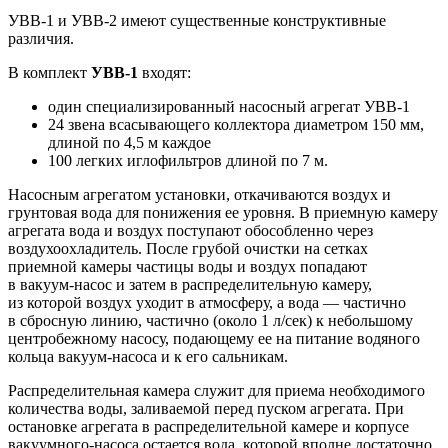
УВВ-1
и
УВВ-2
имеют существенные конструктивные
различия.
В комплект
УВВ-1
входят:
один специализированный насосный агрегат УВВ-1
24 звена всасывающего коллектора диаметром 150 мм,
длиной по 4,5 м каждое
100 легких иглофильтров длиной по 7 м.
Насосным агрегатом установки, откачиваются воздух и
грунтовая вода для понижения ее уровня. В приемную камеру
агрегата
вода
и воздух поступают обособленно через
воздухоохладитель. После грубой очистки на сетках
приемной камеры частицы воды и воздух попадают
в
вакуум-насос
и затем в распределительную камеру,
из которой воздух уходит в атмосферу, а
вода
— частично
в сбросную линию, частично (около 1 л/сек) к небольшому
центробежному насосу, подающему ее на питание водяного
кольца
вакуум-насоса
и к его сальникам.
Распределительная камера служит для приема необходимого
количества воды, заливаемой перед пуском агрегата. При
остановке агрегата в распределительной камере и корпусе
вакуумного-насоса
остается вода, которой вполне достаточно