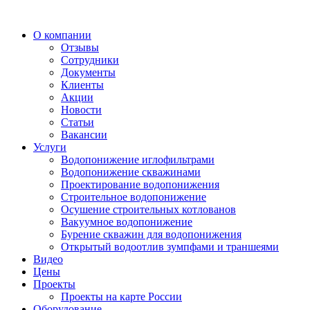
О компании
Отзывы
Сотрудники
Документы
Клиенты
Акции
Новости
Статьи
Вакансии
Услуги
Водопонижение иглофильтрами
Водопонижение скважинами
Проектирование водопонижения
Строительное водопонижение
Осушение строительных котлованов
Вакуумное водопонижение
Бурение скважин для водопонижения
Открытый водоотлив зумпфами и траншеями
Видео
Цены
Проекты
Проекты на карте России
Оборудование