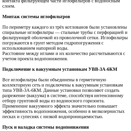
контакта фильтрующей части иглофильтров с водоносным
слоем.
Монтаж системы иглофильтров
По периметру каждого из трёх котлованов были установлены
спиральные иглофильтры — стальные трубы с перфорацией и
фильтрующей оболочкой из проволочной сетки. Иглофильтры
погружаются в грунт методом гидропогружения с
использованием напорной воды.
Расстояние между иглами и их количество рассчитываются с
учетом проекта водопонижения.
Подключение к вакуумным установкам УВВ-3А-6КМ
Все иглофильтры были объединены в герметичную
коллекторную сеть и подключены к вакуумным установкам
типа УВВ-3А-6КМ. Данные установки позволяют создать
разрежение (вакуума) в системе, способствуя интенсивному
отбору грунтовой воды из водоносного горизонта.
Применение вакуумного эффекта значительно повышает
эффективность водопонижения, особенно в мелкозернистых
песках и супесиях с низкой водопроницаемостью.
Пуск и наладка системы водопонижения