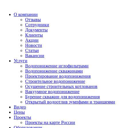
О компании
Отзывы
Сотрудники
Документы
Клиенты
Акции
Новости
Статьи
Вакансии
Услуги
Водопонижение иглофильтрами
Водопонижение скважинами
Проектирование водопонижения
Строительное водопонижение
Осушение строительных котлованов
Вакуумное водопонижение
Бурение скважин для водопонижения
Открытый водоотлив зумпфами и траншеями
Видео
Цены
Проекты
Проекты на карте России
Оборудование