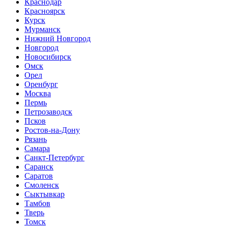
Краснодар
Красноярск
Курск
Мурманск
Нижний Новгород
Новгород
Новосибирск
Омск
Орел
Оренбург
Москва
Пермь
Петрозаводск
Псков
Ростов-на-Дону
Рязань
Самара
Санкт-Петербург
Саранск
Саратов
Смоленск
Сыктывкар
Тамбов
Тверь
Томск