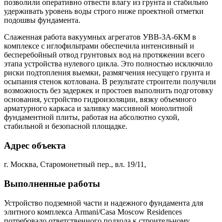
позволили оперативно отвести влагу из грунта и стабильно
удерживать уровень воды строго ниже проектной отметки
подошвы фундамента.
Слаженная работа вакуумных агрегатов УВВ-3А-6КМ в
комплексе с иглофильтрами обеспечила интенсивный и
бесперебойный отвод грунтовых вод на протяжении всего
этапа устройства нулевого цикла. Это полностью исключило
риски подтопления выемки, размягчения несущего грунта и
осыпания стенок котлована. В результате строители получили
возможность без задержек и простоев выполнить подготовку
основания, устройство гидроизоляции, вязку объемного
арматурного каркаса и заливку массивной монолитной
фундаментной плиты, работая на абсолютно сухой,
стабильной и безопасной площадке.
Адрес объекта
г. Москва, Старомонетный пер., вл. 19/11,
Выполненные работы
Устройство подземной части и надежного фундамента для
элитного комплекса Armani/Casa Moscow Residences
потребовало ответственного подхода к строительному