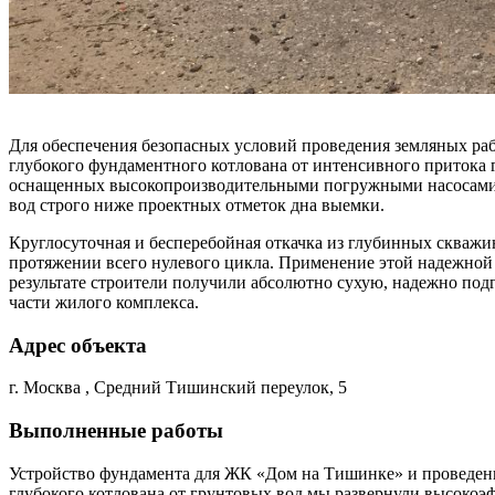
Для обеспечения безопасных условий проведения земляных ра
глубокого фундаментного котлована от интенсивного притока 
оснащенных высокопроизводительными погружными насосами. 
вод строго ниже проектных отметок дна выемки.
Круглосуточная и бесперебойная откачка из глубинных скважи
протяжении всего нулевого цикла. Применение этой надежной 
результате строители получили абсолютно сухую, надежно по
части жилого комплекса.
Адрес объекта
г. Москва , Средний Тишинский переулок, 5
Выполненные работы
Устройство фундамента для ЖК «Дом на Тишинке» и проведени
глубокого котлована от грунтовых вод мы развернули высокоэ