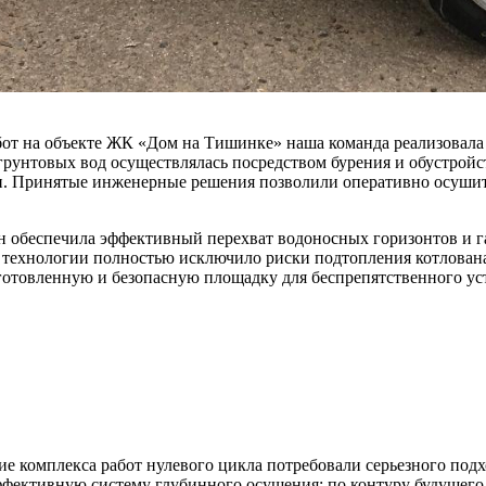
бот на объекте ЖК «Дом на Тишинке» наша команда реализовал
грунтовых вод осуществлялась посредством бурения и обустрой
Принятые инженерные решения позволили оперативно осушить 
н обеспечила эффективный перехват водоносных горизонтов и г
технологии полностью исключило риски подтопления котлована,
дготовленную и безопасную площадку для беспрепятственного у
е комплекса работ нулевого цикла потребовали серьезного по
ффективную систему глубинного осушения: по контуру будущего