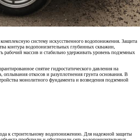
а комплексную систему искусственного водопонижения. Защита
ства контура водопонизительных глубинных скважин,
рабочий массив и стабильно удерживать уровень подземных
арантированное снятие гидростатического давления на
 оплывания откосов и разуплотнения грунта основания. В
стройства монолитного фундамента и возведения подземной
дхода к строительному водопонижению. Для надежной защиты
 объекта пробурили и обустроили сеть водопонизительных