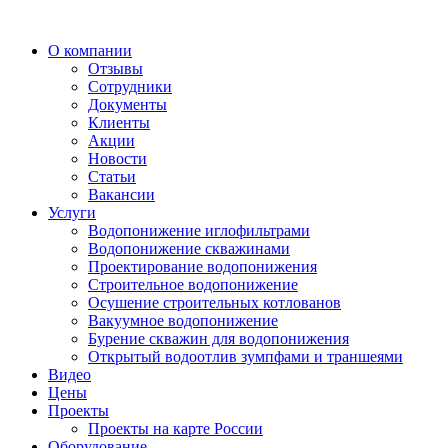
О компании
Отзывы
Сотрудники
Документы
Клиенты
Акции
Новости
Статьи
Вакансии
Услуги
Водопонижение иглофильтрами
Водопонижение скважинами
Проектирование водопонижения
Строительное водопонижение
Осушение строительных котлованов
Вакуумное водопонижение
Бурение скважин для водопонижения
Открытый водоотлив зумпфами и траншеями
Видео
Цены
Проекты
Проекты на карте России
Оборудование