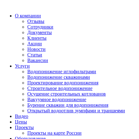
О компании
Отзывы
Сотрудники
Документы
Клиенты
Акции
Новости
Статьи
Вакансии
Услуги
Водопонижение иглофильтрами
Водопонижение скважинами
Проектирование водопонижения
Строительное водопонижение
Осушение строительных котлованов
Вакуумное водопонижение
Бурение скважин для водопонижения
Открытый водоотлив зумпфами и траншеями
Видео
Цены
Проекты
Проекты на карте России
Оборудование