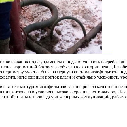
ких котлованов под фундаменты и подземную часть потребовали
непосредственной близостью объекта к акватории реки. Для об
по периметру участка была развернута система иглофильтров,
ватить интенсивный приток влаги и стабильно удерживать уров
 связке с контуром иглофильтров гарантировала качественное 
ения котлована в условиях высокого уровня грунтовых вод. Бла
нтной плиты и прокладку инженерных коммуникаций, работая н