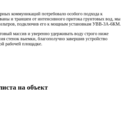
ерных коммуникаций потребовало особого подхода к
ваны и траншеи от интенсивного притока грунтовых вод, мы
фильтров, подключив его к мощным установкам УВВ-3А-6КМ.
товый массив и уверенно удерживать воду строго ниже
ния стенок выемки, благополучно завершив устройство
ой рабочей площадке.
листа на объект