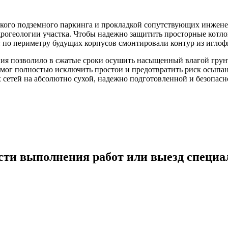
бокого подземного паркинга и прокладкой сопутствующих инжен
огеологии участка. Чтобы надежно защитить просторные котло
 по периметру будущих корпусов смонтировали контур из игло
ия позволило в сжатые сроки осушить насыщенный влагой грун
 смог полностью исключить простои и предотвратить риск осыпа
сетей на абсолютно сухой, надежно подготовленной и безопасн
сти выполнения работ или выезд специа