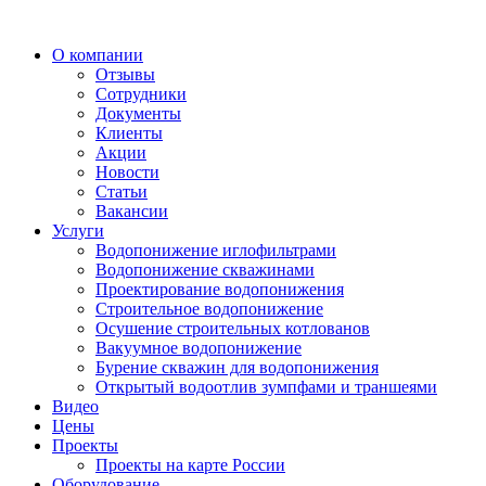
О компании
Отзывы
Сотрудники
Документы
Клиенты
Акции
Новости
Статьи
Вакансии
Услуги
Водопонижение иглофильтрами
Водопонижение скважинами
Проектирование водопонижения
Строительное водопонижение
Осушение строительных котлованов
Вакуумное водопонижение
Бурение скважин для водопонижения
Открытый водоотлив зумпфами и траншеями
Видео
Цены
Проекты
Проекты на карте России
Оборудование