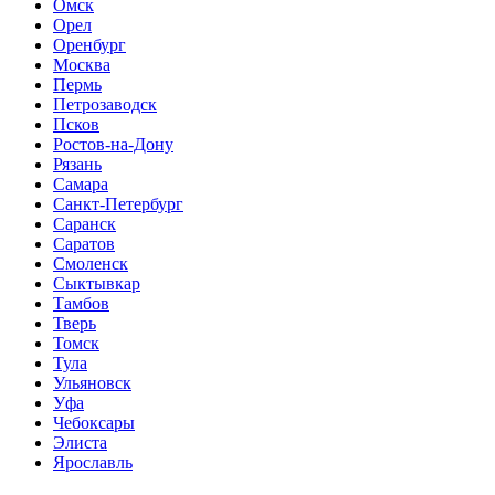
Омск
Орел
Оренбург
Москва
Пермь
Петрозаводск
Псков
Ростов-на-Дону
Рязань
Самара
Санкт-Петербург
Саранск
Саратов
Смоленск
Сыктывкар
Тамбов
Тверь
Томск
Тула
Ульяновск
Уфа
Чебоксары
Элиста
Ярославль