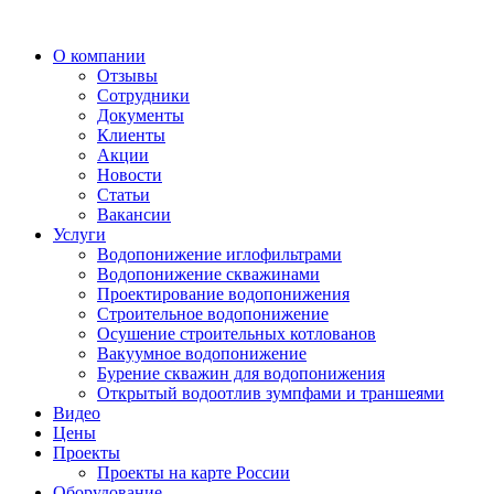
О компании
Отзывы
Сотрудники
Документы
Клиенты
Акции
Новости
Статьи
Вакансии
Услуги
Водопонижение иглофильтрами
Водопонижение скважинами
Проектирование водопонижения
Строительное водопонижение
Осушение строительных котлованов
Вакуумное водопонижение
Бурение скважин для водопонижения
Открытый водоотлив зумпфами и траншеями
Видео
Цены
Проекты
Проекты на карте России
Оборудование