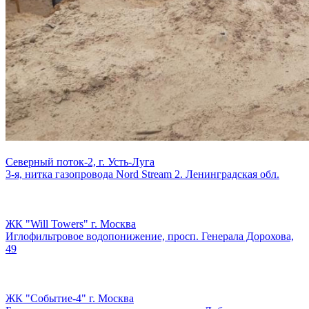
Северный поток-2, г. Усть-Луга
3-я, нитка газопровода Nord Stream 2. Ленинградская обл.
ЖК "Will Towers" г. Москва
Иглофильтровое водопонижение, просп. Генерала Дорохова,
49
ЖК "Событие-4" г. Москва