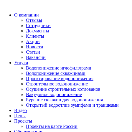
О компании
Отзывы
Сотрудники
Документы
Клиенты
Акции
Новости
Статьи
Вакансии
Услуги
Водопонижение иглофильтрами
Водопонижение скважинами
Проектирование водопонижения
Строительное водопонижение
Осушение строительных котлованов
Вакуумное водопонижение
Бурение скважин для водопонижения
Открытый водоотлив зумпфами и траншеями
Видео
Цены
Проекты
Проекты на карте России
Оборудование