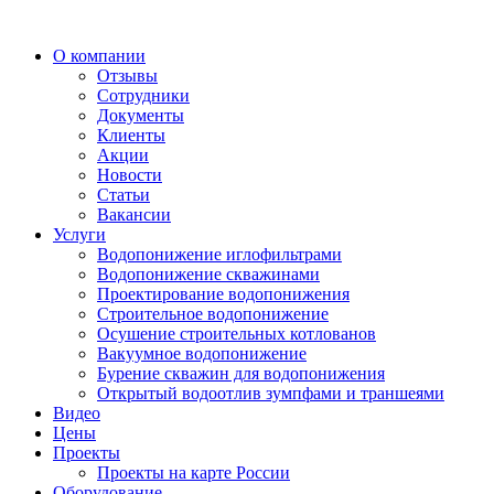
О компании
Отзывы
Сотрудники
Документы
Клиенты
Акции
Новости
Статьи
Вакансии
Услуги
Водопонижение иглофильтрами
Водопонижение скважинами
Проектирование водопонижения
Строительное водопонижение
Осушение строительных котлованов
Вакуумное водопонижение
Бурение скважин для водопонижения
Открытый водоотлив зумпфами и траншеями
Видео
Цены
Проекты
Проекты на карте России
Оборудование