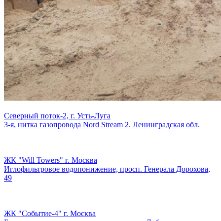
Северный поток-2, г. Усть-Луга
3-я, нитка газопровода Nord Stream 2. Ленинградская обл.
ЖК "Will Towers" г. Москва
Иглофильтровое водопонижение, просп. Генерала Дорохова,
49
ЖК "Событие-4" г. Москва