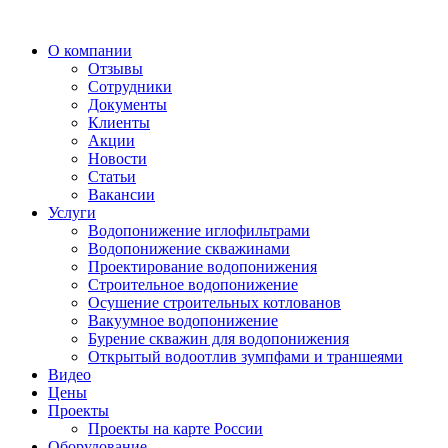
О компании
Отзывы
Сотрудники
Документы
Клиенты
Акции
Новости
Статьи
Вакансии
Услуги
Водопонижение иглофильтрами
Водопонижение скважинами
Проектирование водопонижения
Строительное водопонижение
Осушение строительных котлованов
Вакуумное водопонижение
Бурение скважин для водопонижения
Открытый водоотлив зумпфами и траншеями
Видео
Цены
Проекты
Проекты на карте России
Оборудование