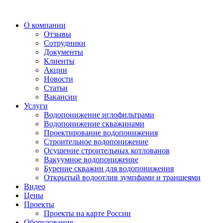
О компании
Отзывы
Сотрудники
Документы
Клиенты
Акции
Новости
Статьи
Вакансии
Услуги
Водопонижение иглофильтрами
Водопонижение скважинами
Проектирование водопонижения
Строительное водопонижение
Осушение строительных котлованов
Вакуумное водопонижение
Бурение скважин для водопонижения
Открытый водоотлив зумпфами и траншеями
Видео
Цены
Проекты
Проекты на карте России
Оборудование