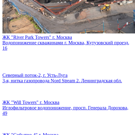
ЖК "River Park Towers" г. Москва
Водопонижение скважинами г. Москва, Кутузовский проезд,
16
Северный поток-2, г. Усть-Луга
3-я, нитка газопровода Nord Stream 2. Ленинградская обл.
ЖК "Will Towers" г. Москва
Иглофильтровое водопонижение, просп. Генерала Дорохова,
49
ЖК "Событие-4" г. Москва