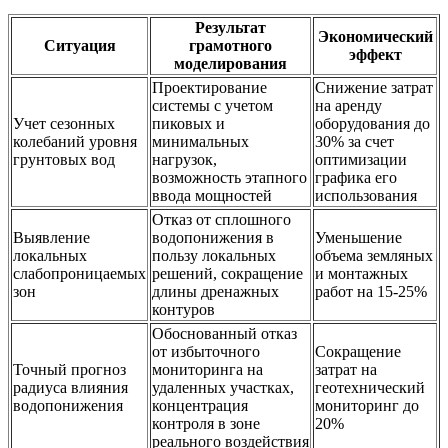
Результат
Экономический
Ситуация
грамотного
эффект
моделирования
Проектирование
Снижение затрат
системы с учетом
на аренду
Учет сезонных
пиковых и
оборудования до
колебаний уровня
минимальных
30% за счет
грунтовых вод
нагрузок,
оптимизации
возможность этапного
графика его
ввода мощностей
использования
Отказ от сплошного
Выявление
водопонижения в
Уменьшение
локальных
пользу локальных
объема земляных
слабопроницаемых
решений, сокращение
и монтажных
зон
длины дренажных
работ на 15-25%
контуров
Обоснованный отказ
от избыточного
Сокращение
Точный прогноз
мониторинга на
затрат на
радиуса влияния
удаленных участках,
геотехнический
водопонижения
концентрация
мониторинг до
контроля в зоне
20%
реального воздействия