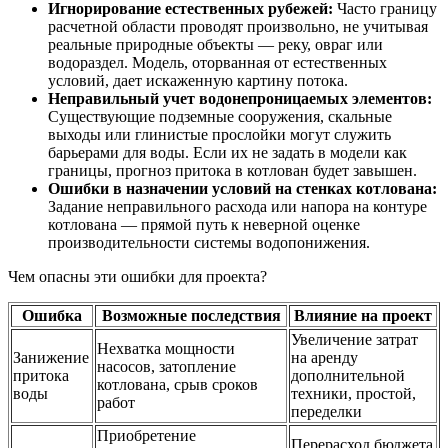
Игнорирование естественных рубежей:
Часто границу
расчетной области проводят произвольно, не учитывая
реальные природные объекты — реку, овраг или
водораздел. Модель, оторванная от естественных
условий, дает искаженную картину потока.
Неправильный учет водонепроницаемых элементов:
Существующие подземные сооружения, скальные
выходы или глинистые прослойки могут служить
барьерами для воды. Если их не задать в модели как
границы, прогноз притока в котлован будет завышен.
Ошибки в назначении условий на стенках котлована:
Задание неправильного расхода или напора на контуре
котлована — прямой путь к неверной оценке
производительности системы водопонижения.
Чем опасны эти ошибки для проекта?
Ошибка
Возможные последствия
Влияние на проект
Увеличение затрат
Нехватка мощности
Занижение
на аренду
насосов, затопление
притока
дополнительной
котлована, срыв сроков
воды
техники, простой,
работ
переделки
Приобретение
Перерасход бюджета