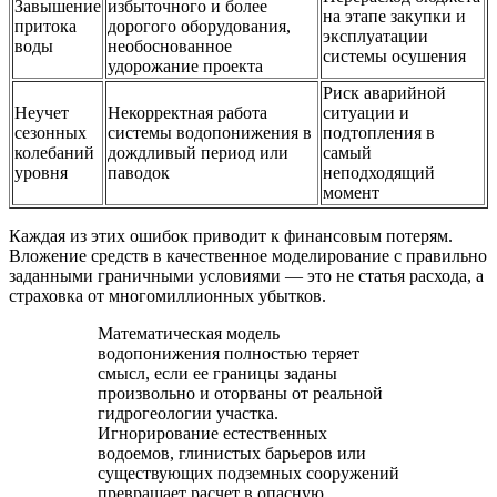
Завышение
избыточного и более
на этапе закупки и
притока
дорогого оборудования,
эксплуатации
воды
необоснованное
системы осушения
удорожание проекта
Риск аварийной
Неучет
Некорректная работа
ситуации и
сезонных
системы водопонижения в
подтопления в
колебаний
дождливый период или
самый
уровня
паводок
неподходящий
момент
Каждая из этих ошибок приводит к финансовым потерям.
Вложение средств в качественное моделирование с правильно
заданными граничными условиями — это не статья расхода, а
страховка от многомиллионных убытков.
Математическая модель
водопонижения полностью теряет
смысл, если ее границы заданы
произвольно и оторваны от реальной
гидрогеологии участка.
Игнорирование естественных
водоемов, глинистых барьеров или
существующих подземных сооружений
превращает расчет в опасную