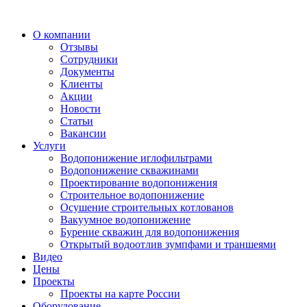
О компании
Отзывы
Сотрудники
Документы
Клиенты
Акции
Новости
Статьи
Вакансии
Услуги
Водопонижение иглофильтрами
Водопонижение скважинами
Проектирование водопонижения
Строительное водопонижение
Осушение строительных котлованов
Вакуумное водопонижение
Бурение скважин для водопонижения
Открытый водоотлив зумпфами и траншеями
Видео
Цены
Проекты
Проекты на карте России
Оборудование