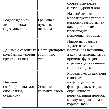
соответствующее
отметке уровня воды.
На этой линии
моделируется условие
Водораздел или
Граница с
непроницаемости, так
линия потока
нулевым
как через нее не
подземных вод
потоком
происходит
перемещения воды.
Напор на границе
задается не как
Данные о сезонных
Нестационарное
постоянная величина,
колебаниях уровня
граничное
а как изменяющаяся во
грунтовых вод
условие
времени функция,
отражающая сезонные
пики и спады.
Моделируется как зона
с низким
Наличие
коэффициентом
слабопроницаемого
Условие на
фильтрации, которая
слоя (глина,
контакте слоев
ограничивает
суглинок)
вертикальный переток
между водоносными
горизонтами.