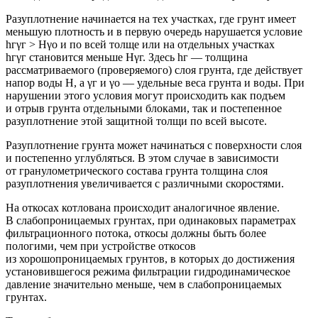
Разуплотнение начинается на тех участках, где грунт имеет
меньшую плотность и в первую очередь нарушается условие
hгγг > Нγo и по всей толще или на отдельных участках
hгγг становится меньше Нγг. Здесь hг — толщина
рассматриваемого (проверяемого) слоя грунта, где действует
напор воды Н, a γг и γо — удельные веса грунта и воды. При
нарушении этого условия могут происходить как подъем
и отрыв грунта отдельными блоками, так и постепенное
разуплотнение этой защитной толщи по всей высоте.
Разуплотнение грунта может начинаться с поверхности слоя
и постепенно углубляться. В этом случае в зависимости
от гранулометрического состава грунта толщина слоя
разуплотнения увеличивается с различными скоростями.
На откосах котлована происходит аналогичное явление.
В слабопроницаемых грунтах, при одинаковых параметрах
фильтрационного потока, откосы должны быть более
пологими, чем при устройстве откосов
из хорошопроницаемых грунтов, в которых до достижения
установившегося режима фильтрации гидродинамическое
давление значительно меньше, чем в слабопроницаемых
грунтах.