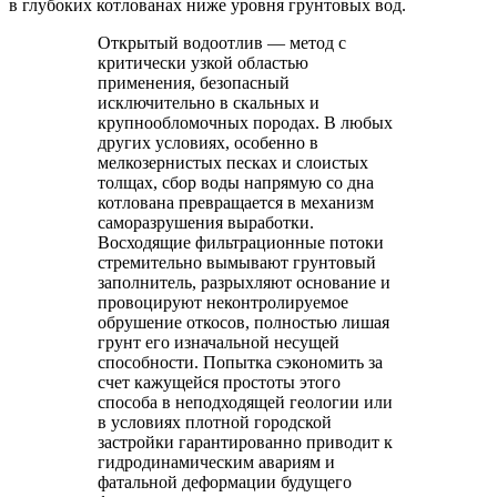
в глубоких котлованах ниже уровня грунтовых вод.
Открытый водоотлив — метод с
критически узкой областью
применения, безопасный
исключительно в скальных и
крупнообломочных породах. В любых
других условиях, особенно в
мелкозернистых песках и слоистых
толщах, сбор воды напрямую со дна
котлована превращается в механизм
саморазрушения выработки.
Восходящие фильтрационные потоки
стремительно вымывают грунтовый
заполнитель, разрыхляют основание и
провоцируют неконтролируемое
обрушение откосов, полностью лишая
грунт его изначальной несущей
способности. Попытка сэкономить за
счет кажущейся простоты этого
способа в неподходящей геологии или
в условиях плотной городской
застройки гарантированно приводит к
гидродинамическим авариям и
фатальной деформации будущего