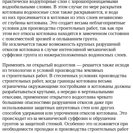
практически водоупорные слои с хорошопроницаемыми
водообильными слоями. В этом случае по мере раскрытия
котлована водоносные слои также раскрываются, и вода
из них просачивается в котлован из этих слоев независимо
от глубины котлована. Это создает весьма неблагоприятные
условия для производства строительных работ, так как при
этом все откосы котлована находятся в замоченном состоянии
с повсеместной эрозией и оплыванием грунта.
Не исключается также возможность крупных разрушений
откосов котлована в случае интенсивной механической
суффозии грунта из нижерасположенных водоносных слоев.
Применять ли открытый водоотлив — решается также исходя
из технологии и условий производства земляных
и строительных работ. В стесненных условиях производства
строительных работ, когда границы котлована весьма
ограничены окружающими постройками и котлованы должны
разрабатываться крутыми, а нередко и вертикальными
откосами, применение открытого водоотлива чревато
большими опасностями разрушения откосов даже при
использовании защитных шпунтовых стен или других
способов удержания или упрочнения откосов котлована. Это
происходит
из-за
механической суффозии и обрушения
грунтов за защитной стенкой. Особенно это осложняется при
необходимости проходки и производства строительных работ