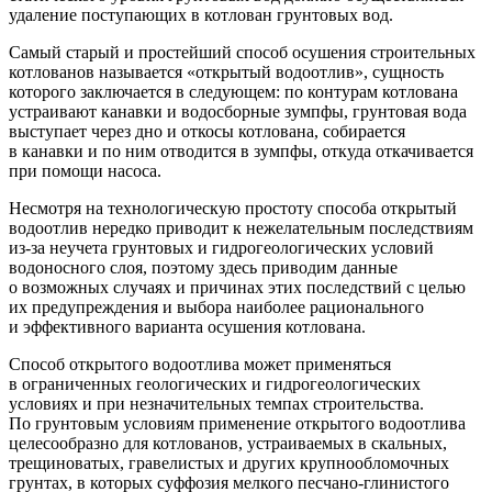
удаление поступающих в котлован грунтовых вод.
Самый старый и простейший способ осушения строительных
котлованов называется «открытый водоотлив», сущность
которого заключается в следующем: по контурам котлована
устраивают канавки и водосборные зумпфы, грунтовая вода
выступает через дно и откосы котлована, собирается
в канавки и по ним отводится в зумпфы, откуда откачивается
при помощи насоса.
Несмотря на технологическую простоту способа открытый
водоотлив нередко приводит к нежелательным последствиям
из-за
неучета грунтовых и гидрогеологических условий
водоносного слоя, поэтому здесь приводим данные
о возможных случаях и причинах этих последствий с целью
их предупреждения и выбора наиболее рационального
и эффективного варианта осушения котлована.
Способ открытого водоотлива может применяться
в ограниченных геологических и гидрогеологических
условиях и при незначительных темпах строительства.
По грунтовым условиям применение открытого водоотлива
целесообразно для котлованов, устраиваемых в скальных,
трещиноватых, гравелистых и других крупнообломочных
грунтах, в которых суффозия мелкого
песчано-глинистого