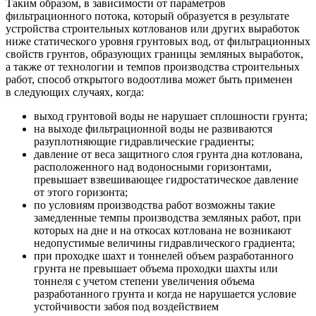
Таким образом, в зависимости от параметров
фильтрационного потока, который образуется в результате
устройства строительных котлованов или других выработок
ниже статического уровня грунтовых вод, от фильтрационных
свойств грунтов, образующих границы земляных выработок,
а также от технологии и темпов производства строительных
работ, способ открытого водоотлива может быть применен
в следующих случаях, когда:
выход грунтовой воды не нарушает сплошности грунта;
на выходе фильтрационной воды не развиваются
разуплотняющие гидравлические градиенты;
давление от веса защитного слоя грунта дна котлована,
расположенного над водоносными горизонтами,
превышает взвешивающее гидростатическое давление
от этого горизонта;
по условиям производства работ возможны такие
замедленные темпы производства земляных работ, при
которых на дне и на откосах котлована не возникают
недопустимые величины гидравлического градиента;
при проходке шахт и тоннелей объем разработанного
грунта не превышает объема проходки шахты или
тоннеля с учетом степени увеличения объема
разработанного грунта и когда не нарушается условие
устойчивости забоя под воздействием