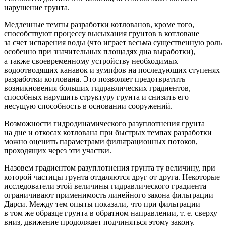
нарушение грунта.
Медленные темпы разработки котлованов, кроме того,
способствуют процессу высыхания грунтов в котловане
за счет испарения воды (что играет весьма существенную роль
особенно при значительных площадях дна выработки),
а также своевременному устройству необходимых
водоотводящих канавок и зумпфов на последующих ступенях
разработки котлована. Это позволяет предотвратить
возникновения больших гидравлических градиентов,
способных нарушить структуру грунта и снизить его
несущую способность в основании сооружений.
Возможности гидродинамического разуплотнения грунта
на дне и откосах котлована при быстрых темпах разработки
можно оценить параметрами фильтрационных потоков,
проходящих через эти участки.
Назовем градиентом разуплотнения грунта ту величину, при
которой частицы грунта отдаляются друг от друга. Некоторые
исследователи этой величины гидравлического градиента
ограничивают применимость линейного закона фильтрации
Дарси. Между тем опыты показали, что при фильтрации
в том же образце грунта в обратном направлении,
т. е.
сверху
вниз, движение продолжает подчиняться этому закону.